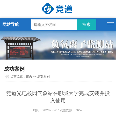
网站导航
成功案例
当前位置：
首页
>>
成功案例
竞道光电校园气象站在聊城大学完成安装并投
入使用
时间：2026-08-07 点击次数：7652