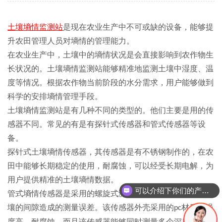
土壤墒情监测站
是现在农业生产中不可或缺的设备，能够提
升农田管理人员对墒情的管理能力。
在农业生产中，土壤中的墒情状况是会直接影响到农作物生
长状况的。土壤墒情监测站能够精准地监测土壤中湿度、温
度等情况。根据农作物当前阶段的水分需求，用户能够做到
科学的安排墒情管理手段。
土壤墒情监测站是有几种不同的类型的。他们主要是用的传
感器不同。常见的有是有探针式传感器和管式传感器等设
备。
探针式土壤墒情传感器，其传感器是有不锈钢制作的，在农
田中能够长期稳定的使用，耐腐蚀，可以经受长期电解，为
用户提供精准的土壤墒情数据。
可以介绍下你们的产品么？
管式墒情传感器是采用的螺旋式测量电极，避免传感器和土
壤的间隙造成的测量误差。该传感器外壳采用的
材质，强
pc
度高，耐腐蚀。而且该传感器能够同时测量多个深度的土壤