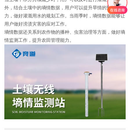
外，结合土壤中的墒情数据，用户可以提升旱情的预防能
力，做好灌溉用水的规划工作。当雨季时，墒情数据能够让
用户做好涝渍灾害的应对工作。
墒情数据还关系到农作物的播种、虫害治理等方面，做好墒
情监测工作，提升农田管理能力。