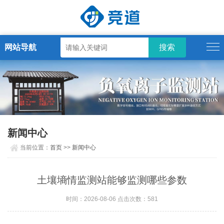
网站导航
新闻中心
当前位置：
首页
>>
新闻中心
土壤墒情监测站能够监测哪些参数
时间：2026-08-06 点击次数：581