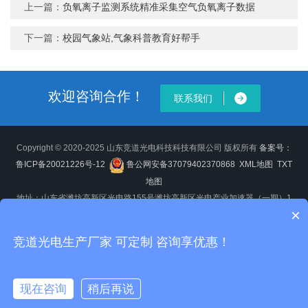
上一篇：
负氧离子监测系统精准采集空气负氧离子数据
下一篇：
校园气象站,气象科普教育好帮手
欢迎咨询合作！
联系我们
Copyright © 2020-2025 山东竞道光电科技科技有限公司 版权所有
备案号：
鲁ICP备20021226号-12
鲁公网安备37079402370868
XML地图
TXT
地图
地址：山东省潍坊高新区光电路155号潍坊高新区光电产业加速器（一期）1
×
号楼
竞道光电生产厂家 可定制 咨询享优惠！
现在咨询
稍后再说
拨打电话
微信