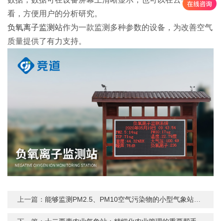
看，方便用户的分析研究。
负氧离子监测站
作为一款监测多种参数的设备，为改善空气
质量提供了有力支持。
上一篇：
能够监测PM2.5、PM10空气污染物的小型气象站介绍