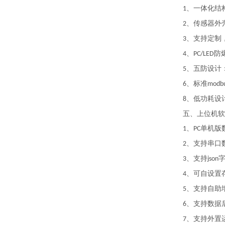
、一体化结
1
、传感器外
2
、支持定制
3
、
防
4
PC/LED
、五防设计
5
、标准
6
modb
、低功耗设
8
五、上位机软
、
单机版
1
PC
、支持串口
2
、支持
3
json
、可自设置
4
、支持自助
5
、支持数据
6
、支持外置
7