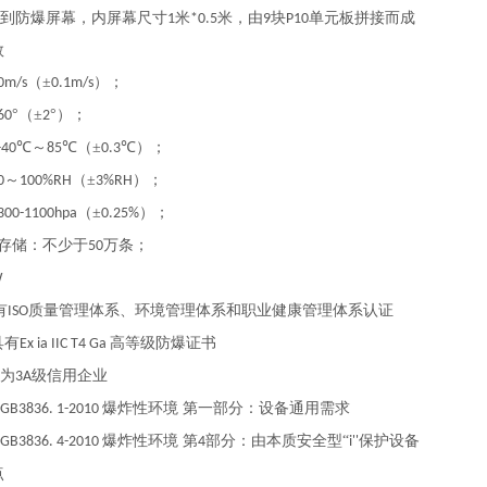
到防爆屏幕，内屏幕尺寸
米
米，由
块
单元板拼接而成
1
*0.5
9
P10
数
（±
）；
0m/s
0.1m/s
°（±
°）；
60
2
℃～
℃（±
℃）；
-40
85
0.3
～
（±
）；
0
100%RH
3%RH
（±
）；
300-1100hpa
0.25%
存储：不少于
万条；
50
W
有
质量管理体系、环境管理体系和职业健康管理体系认证
ISO
具有
高等级防爆证书
Ex ia IIC T4 Ga
为
级信用企业
3A
爆炸性环境 第一部分：设备通用需求
GB3836. 1-2010
爆炸性环境 第
部分：由本质安全型“
保护设备
GB3836. 4-2010
4
i''
点