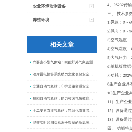
、
传输
4
RS232
农业环境监测设备
三、 技术参
养殖环境
风速：
～
1)
0
6
风向：
～
2)
0
3
空气温度：
3)
相关文章
空气湿度：
4)
大气压力：
5)
六要素小型气象站：赋能野外气象监测
单机版数据
6)
油库雷电预警系统助力危化仓储安全防范
功耗：
7)
202
生产企业具
8
交通自动气象站：守护道路交通安全
生产企业
10)
校园自动气象站：助力校园气象教育和安全管理
）生产企业
11
十二要素农业气象站：精细化农业管理的重要帮手
）设备通过
12
）设备通过
13
能够实时监测负氧离子数据的负氧离子监测站
四、 功能特