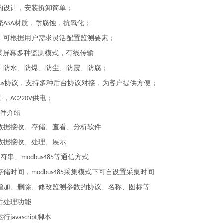
构设计，安装拆卸简单；
壳
材质，耐腐蚀，抗氧化；
ASA
，可根据用户需求灵活配置监测要素；
爆屏幕多种监测模式，有线传输
：防水、防爆、防尘、防震、防腐；
协议，支持多种后台协议对接，为客户提供方便；
us
计，
供电；
AC220V
件介绍
数据接收、存储、查看、分析软件
数据接收、处理、展示
字符串、
等通信方式
modbus485
存储时间，
采集模式下可自设置采集时间
modbus485
增加、删除、修改监测参数的协议、名称、图标等
后处理功能
运行
脚本
javascript