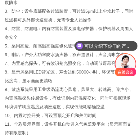
度防水
3、防尘：设备底部配备过滤装置，可过滤5μm以上尘埃粒子，同时
过滤棉可从外部快速更换，无需专业人员操作
4、防雷、防漏电：内有防雷装置及漏电保护器，保护机器及周围人
身安全
可以介绍下你们的产品么？
5、采用高透、耐高温高强度钢化玻璃，防火、防划、防爆
6、喇叭：户外大功率防水扬声器，双声道设计，声音清晰立体
7、内置感光探头，可有效识别光照变化，自动调节屏幕亮度
8、显示屏采用LED背光源，寿命达到50000小时，环保节能动态对
比度高，显示画面更清晰
9、散热系统采用工业级涡流离心风扇，风量大、转速高、噪声小，
内置感温探头传感设备，有效识别内部温度变化，同时可根据现场
环境调节响应温度及响应速度，实现低能耗精确控温
10、内置时控开关，可设置预定开启和关闭时间
11、全彩显示界面，设备开机自动进入气象监测平台（显示画面支
持有限定制）