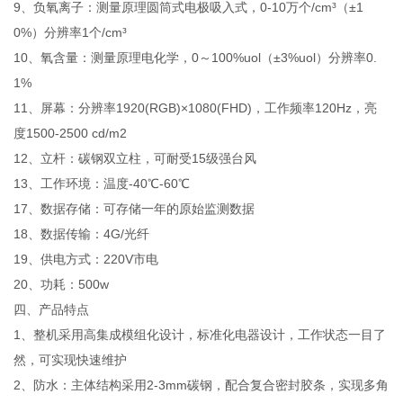
9、
负氧离子：测量原理圆筒式电极吸入式，0-10万个/cm³（±1
0%）分辨率1个/cm³
10、氧含量：测量原理电化学，0～100%uol（±3%uol）分辨率0.
1%
11、屏幕：分辨率1920(RGB)×1080(FHD)，工作频率120Hz，亮
度1500-2500 cd/m2
12、
立杆：碳钢双立柱，可耐受15级强台风
13、
工作环境：温度-40℃-60℃
17、数据存储：可存储一年的原始监测数据
18、数据传输：4G/光纤
19、供电方式：220V市电
20、功耗：500w
四、产品特点
1、整机采用高集成模组化设计，标准化电器设计，工作状态一目了
然，可实现快速维护
2、防水：主体结构采用2-3mm碳钢，配合复合密封胶条，实现多角