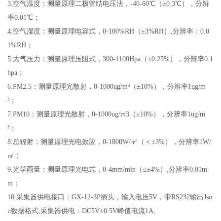
3.
空气温度：测量原理二极管结电压法，
-40-60
℃（±
0.3
℃），分辨
率
0.01
℃；
4.
空气湿度：测量原理电容式，
0-100%RH
（±
3%RH
）
,
分辨率：
0.0
1%RH
；
5.
大气压力：测量原理压阻式，
300-1100Hpa
（±
0.25%
），分辨率
0.1
hpa
；
6.PM2.5
：测量原理光散射，
0-1000ug/m
³（±
10%
），分辨率
1ug/m
³；
7.PM10
：测量原理光散射，
0-1000ug/m3
（±
10%
），分辨率
1ug/m
³；
8.
总辐射：测量原理光电效应
，
0-1800W/
㎡（＜±
3%
），分辨率
1W/
㎡；
9.
光学雨量：测量原理光电式，
0-4mm/min
（≤±
4%
）
,
分辨率
0.01m
m
；
10.
采集器供电接口：
GX-12-3P
插头，输入电压
5V
，带
RS232
输出
Jso
n
数据格式
,
采集器供电：
DC5V
±
0.5V
峰值电流
1A,