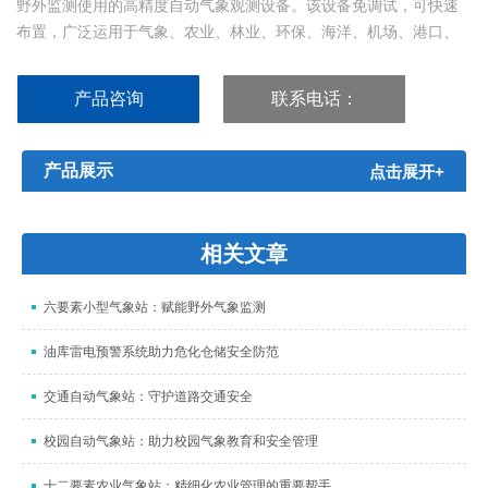
野外监测使用的高精度自动气象观测设备。该设备免调试，可快速
布置，广泛运用于气象、农业、林业、环保、海洋、机场、港口、
科学考察、校园教育等领域。...
产品咨询
联系电话：
15666886209
产品展示
点击展开+
相关文章
六要素小型气象站：赋能野外气象监测
油库雷电预警系统助力危化仓储安全防范
交通自动气象站：守护道路交通安全
校园自动气象站：助力校园气象教育和安全管理
十二要素农业气象站：精细化农业管理的重要帮手