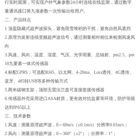
行实时观测，可实现户外气象参数
24
小时连续在线监测，通过数字
量通讯接口将九项参数一次性输出给用户。
二、产品特点
1.
顶盖隐藏式超声波探头，避免雨雪堆积的干扰，避免自然风遮挡
2.
原理为发射连续变频超声波信号，通过测量相对相位来检测风速风
向
3.
风速、风向、温度、湿度、气压、光学雨量、总辐射、
pm2.5
、
pm
10
九要素一体式传感器
4.
标配GPRS；可选配RJ45、以太网、4-20ma、Lora透传、4G透传、
蓝牙、485转USB等多种传输方式
5.
两米碳钢支架，顶部无需法兰盘可直接套接传感器
6.
传感器外壳采用进口
ASA
材质，更有效对抗盐雾等环境，防护等级
达到
IP65
以上
三、技术参数
1.
风速：测量原理超声波，
0
～
60m/s
（±
0.1m/s
）分辨率
0.01m/s
；
2.
风向：测量原理超声波，
0
～
360
°（±
2
°）；分辨率：
1
°；