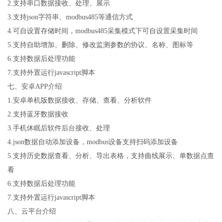
2.
支持串口数据接收、处理、展示
3.
支持
json
字符串、
modbus485
等通信方式
4.
可自设置存储时间，
modbus485
采集模式下可自设置采集时间
5.
支持自助增加、删除、修改监测参数的协议、名称、图标等
6.
支持数据后处理功能
7.
支持外置运行
javascript
脚本
七
、安卓
APP
介绍
1.
安卓单机版数据接收、存储、查看、分析软件
2.
支持蓝牙数据接收
3.
手机休眠后软件后台接收、处理
4.json
数据自动添加设备，
modbus
设备支持扫码添加设备
5.
支持历史数据查看、分析、导出表格，支持曲线展示、单数据点查
看
6.
支持数据后处理功能
7.
支持外置运行
javascript
脚本
八、云平台介绍