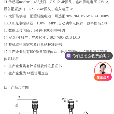
11.
传感器
modbus
、
485
接口：
GX-12-4P
插头，输出供电电压
12V/1A,
设备配置接口：
GX-12-4P
插头，输入电压
5V
12.
太阳能供电、配置铅酸电池，可选配
30W 20AH/50W 40AH/100W
100AH.
充电控制器：
150W
，
MPPT
自动功率点跟踪，效率提高
20%
13.
数据上传间隔：
1
分钟
-1000
分钟可调
14.
安卓
7
寸触屏，屏幕尺寸：
1024*600 RGB LCD
15.
整机取得国家气象计量站校准证书
17.
生产企业具有
ISO
质量管理体系、环境管理体系和职业健康管理
你们是怎么收费的呢？
体系认证
18.
生产企业具有计算机软件注册证书
19.
生产企业为
3A
级信用企业
四、产品尺寸图