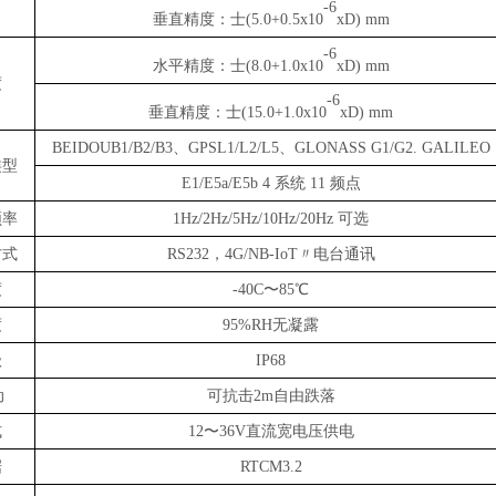
-6
垂直精度：士
(5.0+0.5x10
xD) mm
-6
水平精度：士
(8.0+1.0x10
xD) mm
度
-6
垂直精度：士
(15.0+1.0x10
xD) mm
BEIDOUB1/B2/B3、GPSL1/L2/L5、GLONASS G1/G2. GALILEO
类型
E1/E5a/E5b 4 系统 11 频点
频率
1Hz/2Hz/5Hz/10Hz/20Hz 可选
方式
RS232，4G/NB-IoT〃电台通讯
度
-40C〜85℃
度
95%RH无凝露
级
IP68
动
可抗击
2m自由跌落
式
12〜36V直流宽电压供电
据
RTCM3.2