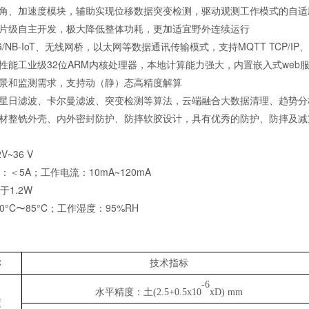
倾角、加速度模块，辅助实现位移数据突变检测，驱动观测工作模式的自适
芯片级自主开发，极大降低整体功耗，更加适宜野外连续运行
G/NB-IoT、无线网桥，以太网等数据通讯传输模式，支持MQTT TCP/IP、
高性能工业级32位ARM内核处理器，本地计算能力强大，内置嵌入式web
场景和监测需求，支持动（静）态高精度解算
恒星日滤波、卡尔曼滤波、突变检测等算法，云端融合大数据清理、趋势
铝材整铣外壳、内外密封防护、防摔软胶设计，具有优秀的防护、防摔及减
2V~36 V
：＜
5A；工作电流：10mA~120mA
于
1.2W
40°C〜85°C；工作湿度：95%RH
称
技术指标
-6
水平精度：土
(2.5+0.5x10
xD) mm
度