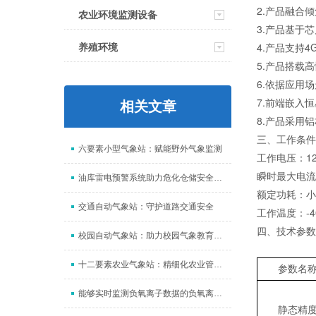
2.产品融合
农业环境监测设备
3.产品基于
4.产品支持4
养殖环境
5.产品搭载
6.依据应用
7.前端嵌入
相关文章
8.产品采用
三、工作条件
六要素小型气象站：赋能野外气象监测
工作电压：
1
瞬时最大电流
油库雷电预警系统助力危化仓储安全防范
额定功耗：小
交通自动气象站：守护道路交通安全
工作温度：
-
四、技术参数
校园自动气象站：助力校园气象教育和安全管理
十二要素农业气象站：精细化农业管理的重要帮手
参数名
能够实时监测负氧离子数据的负氧离子监测站
静态精