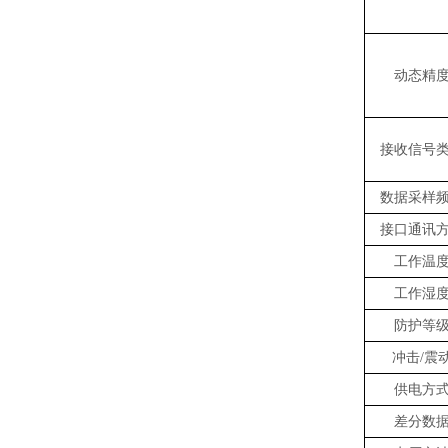
动态精
接收信号
数据采样
接口通讯
工作温
工作湿
防护等
冲击
/震
供电方
差分数