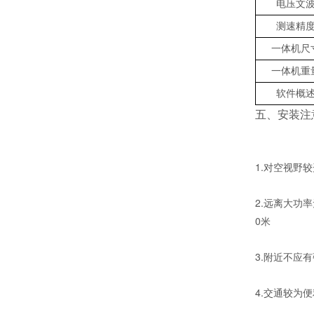
电压文
测速精
一体机
尺
一体机重
软件概
五、安装注
1.对空视野
2.远离大功
0米
3.附近不应
4.交通较为