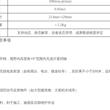
波
100mvp-p(max)
度
0.05m/s
寸
213mm×129mm
量
＜
2.2Kg
述
支持动态、静态解算，设备状态管理、成果数据精度评定
意事项
较开阔，视野内高度角15°范围内无成片遮挡物
率无线电发射源（如电视台、电台、微波站等），其距离不小于200米，
有强烈信号反射物件（如大型建筑物、大面积水域等）
便利，利于施工、施测及后期维护作业