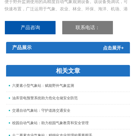
便于野外监测使用的高精度自动气象观测设备。该设备免调试，可
快速布置，广泛运用于气象、农业、林业、环保、海洋、机场、港
口、科学考察、校园教育等领域。...
产品咨询
联系电话：
15666886209
产品展示
点击展开+
相关文章
六要素小型气象站：赋能野外气象监测
油库雷电预警系统助力危化仓储安全防范
交通自动气象站：守护道路交通安全
校园自动气象站：助力校园气象教育和安全管理
十二要素农业气象站：精细化农业管理的重要帮手