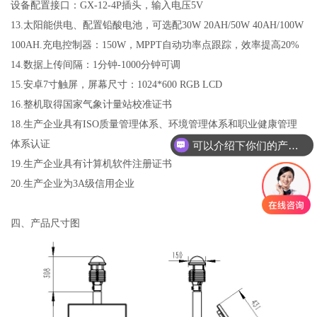
设备配置接口：
GX-12-4P
插头，输入电压
5V
13.
太阳能供电、配置铅酸电池，可选配
30W 20AH/50W 40AH/100W
100AH.
充电控制器：
150W
，
MPPT
自动功率点跟踪，效率提高
20%
14.
数据上传间隔：
1
分钟
-1000
分钟可调
15.
安卓
7
寸触屏，屏幕尺寸：
1024*600 RGB LCD
16.
整机取得国家气象计量站校准证书
18.
生产企业具有
ISO
质量管理体系、环境管理体系和职业健康管理
体系认证
可以介绍下你们的产品么？
19.
生产企业具有计算机软件注册证书
20.
生产企业为
3A
级信用企业
四、产品尺寸图