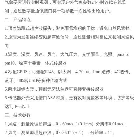
气象要素进行实时观测，可实现户外气象参数
24
小时连续在线监
测，通过数字量通讯接口将十项参数一次性输出给用户。
二、产品特点
1.
顶盖隐藏式超声波探头，避免雨雪堆积的干扰，避免自然风遮挡
2.
原理为发射连续变频超声波信号，通过测量相对相位来检测风速风
向
3.
温度、湿度、风速、风向、大气压力、光学雨量、光照、
pm2.5
、
pm10
、噪声十要素一体式传感器
4.
标配GPRS；可选配RJ45、以太网、4-20ma、Lora透传、4G透传、
蓝牙、485转USB等多种传输方式
5.
两米碳钢支架，顶部无需法兰盘可直接套接传感器
6.
传感器外壳采用进口
ASA
材质，更有效对抗盐雾等环境，防护等级
达到
IP65
以上
三、技术参数
1.
风速：测量原理超声波，
0
～
60m/s
（±
0.1m/s
）分辨率
0.01m/s
；
2.
风向：测量原理超声波，
0
～
360
°（±
2
°）；分辨率：
1
°；