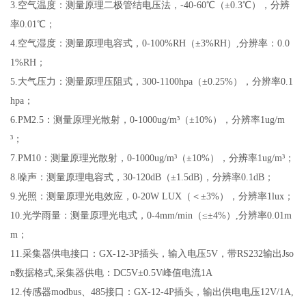
3.
空气温度：测量原理二极管结电压法，
-40-60
℃（±
0.3
℃），分辨
率
0.01
℃；
4.
空气湿度：测量原理电容式，
0-100%RH
（±
3%RH
）
,
分辨率：
0.0
1%RH
；
5.
大气压力：测量原理压阻式，
300-1100hpa
（±
0.25%
），分辨率
0.1
hpa
；
6.PM2.5
：测量原理光散射，
0-1000ug/m
³（±
10%
），分辨率
1ug/m
³；
7.PM10
：测量原理光散射，
0-1000ug/m
³（±
10%
），分辨率
1ug/m
³；
8.
噪声：测量原理电容式，
30-120dB
（±
1.5dB)
，分辨率
0.1dB
；
9.
光照：测量原理光电效应，
0-20W LUX
（＜±
3%
），分辨率
1lux
；
10.
光学雨量：测量原理光电式，
0-4mm/min
（≤±
4%
）
,
分辨率
0.01m
m
；
11.
采集器供电接口：
GX-12-3P
插头，输入电压
5V
，带
RS232
输出
Jso
n
数据格式
,
采集器供电：
DC5V
±
0.5V
峰值电流
1A
12.
传感器
modbus
、
485
接口：
GX-12-4P
插头，输出供电电压
12V/1A,