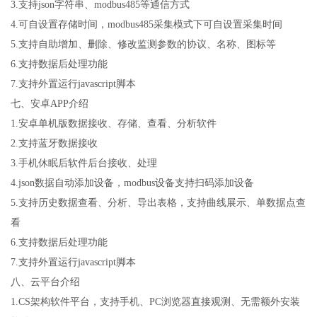
3.
支持
json
字符串、
modbus485
等通信方式
4.
可自设置存储时间，
modbus485
采集模式下可自设置采集时间
5.
支持自助增加、删除、修改监测参数的协议、名称、图标等
6.
支持数据后处理功能
7.
支持外置运行
javascript
脚本
七
、安卓
APP
介绍
1.
安卓单机版数据接收、存储、查看、分析软件
2.
支持蓝牙数据接收
3.
手机休眠后软件后台接收、处理
4.json
数据自动添加设备，
modbus
设备支持扫码添加设备
5.
支持历史数据查看、分析、导出表格，支持曲线展示、单数据点查
看
6.
支持数据后处理功能
7.
支持外置运行
javascript
脚本
八、云平台介绍
1.CS
架构软件平台，支持手机、
PC
浏览器直接观测、无需额外安装