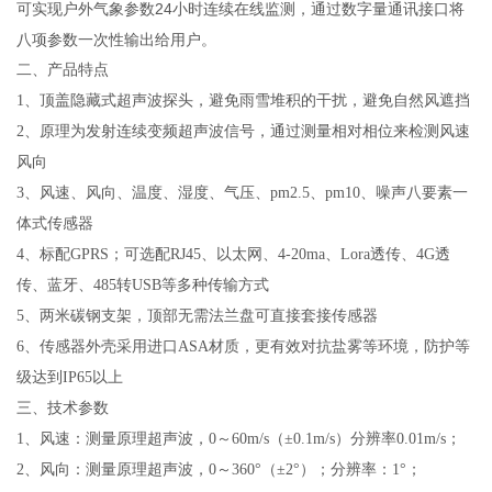
可实现户外气象参数
24
小时连续在线监测，通过数字量通讯接口将
八项参数一次性输出给用户。
二、产品特点
1
、顶盖隐藏式超声波探头，避免雨雪堆积的干扰，避免自然风遮挡
2
、原理为发射连续变频超声波信号，通过测量相对相位来检测风速
风向
3
、风速、风向、温度、湿度、气压、
pm2.5
、
pm10
、噪声八要素一
体式传感器
4
、
标配GPRS；可选配RJ45、以太网、4-20ma、Lora透传、4G透
传、蓝牙、485转USB等多种传输方式
5
、两米碳钢支架，顶部无需法兰盘可直接套接传感器
6
、传感器外壳采用进口
ASA
材质，更有效对抗盐雾等环境，防护等
级达到
IP65
以上
三、技术参数
1
、风速：测量原理超声波，
0
～
60m/s
（±
0.1m/s
）分辨率
0.01m/s
；
2
、风向：测量原理超声波，
0
～
360
°（±
2
°）；分辨率：1°；