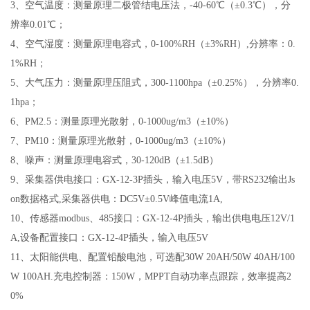
3
、空气温度：测量原理二极管结电压法，
-40-60
℃（±
0.3
℃），分
辨率0.01℃；
4
、空气湿度：测量原理电容式，
0-100%RH
（±3
%RH
）,分辨率：0.
1%RH；
5
、大气压力：测量原理压阻式，
300-1100hpa
（±
0.25%
），分辨率0.
1hpa；
6
、
PM2.5
：测量原理光散射，
0-1000ug/m3
（±
10%
）
7
、
PM10
：测量原理光散射，
0-1000ug/m3
（±
10%
）
8
、噪声：测量原理电容式，
30-120dB
（±
1.5dB
）
9
、采集器供电接口：
GX-12-3P
插头，输入电压
5V
，带
RS232
输出
Js
on
数据格式
,
采集器供电：
DC5V
±
0.5V
峰值电流
1A,
10
、传感器
modbus
、
485
接口：
GX-12-4P
插头，输出供电电压
12V/1
A,
设备配置接口：
GX-12-4P
插头，输入电压
5V
11
、太阳能供电、配置铅酸电池，可选配
30W 20AH/50W 40AH/100
W 100AH.
充电控制器：
150W
，
MPPT
自动功率点跟踪，效率提高
2
0%