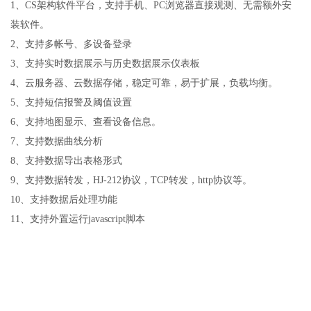
1
、
CS
架构软件平台，支持手机、
PC
浏览器直接观测、无需额外安
装软件。
2
、支持多帐号、多设备登录
3
、支持实时数据展示与历史数据展示仪表板
4
、云服务器、云数据存储，稳定可靠，易于扩展，负载均衡。
5
、支持短信报警及阈值设置
6
、支持地图显示、查看设备信息。
7
、支持数据曲线分析
8
、支持数据导出表格形式
9
、支持数据转发，
HJ-212
协议，
TCP
转发，
http
协议等。
10
、支持数据后处理功能
11
、支持外置运行
javascript
脚本