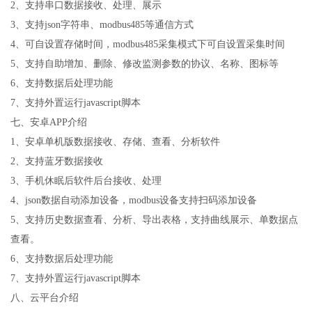
2
、支持串口数据接收、处理、展示
3
、支持
json
字符串、
modbus485
等通信方式
4
、可自设置存储时间，
modbus485
采集模式下可自设置采集时间
5
、支持自助增加、删除、修改监测参数的协议、名称、图标等
6
、支持数据后处理功能
7
、支持外置运行
javascript
脚本
七、安卓
APP
介绍
1
、安卓单机版数据接收、存储、查看、分析软件
2
、支持蓝牙数据接收
3
、手机休眠后软件后台接收、处理
4
、
json
数据自动添加设备，
modbus
设备支持扫码添加设备
5
、支持历史数据查看、分析、导出表格，支持曲线展示、单数据点
查看。
6
、支持数据后处理功能
7
、支持外置运行
javascript
脚本
八、云平台介绍